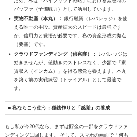
ため、私は「ハイブリッド戦略」における緊急時の
バッファ（予備戦力）として活用しています。
実物不動産（本丸）：
銀行融資（レバレッジ）を使
える唯一の手段。資産拡大のスピードは最強です
が、信用力と覚悟が必要です。私の資産形成の拠点
（要塞）です。
クラウドファンディング（偵察隊）：
レバレッジは
効きませんが、値動きのストレスなく、少額で「家
賃収入（インカム）」を得る感覚を養えます。本丸
を築く前の実戦練習（トライアル）として最適で
す。
■ 私ならこう使う：種銭作りと「感覚」の養成
もし私が今20代なら、まずは貯金の一部をクラウドファ
ンディングに回します。 そして、スマホの画面で「何も