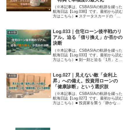
（※本記事は、CSBASIAの軌跡を綴った
航海日誌【Log.038】です。最初から読む
方はこちら）■ ステータスカードの「真
の価値」とは何か以前の記事（Log.021・
022）で、私が最高峰のブラックカードで
ある「JCBザ・クラス」を取得す...
Log.033｜住宅ローン後半戦のリ
未分類
アル。迫る「借り換え」か否かの
決断
（※本記事は、CSBASIAの軌跡を綴った
航海日誌【Log.033】です。最初から読む
方はこちら）■ 刻一刻と迫る「1月」とい
う決断の時不動産投資という外郭の防衛
線を構築する一方で、私には「家長」と
して絶対に死守しなければならない本丸
Log.027｜見えない敵「金利上
未分類
（自宅...
昇」への備え。投資用ローンの
「健康診断」という選択肢
（※本記事は、CSBASIAの軌跡を綴った
航海日誌【Log.027】です。最初から読む
方はこちら）■ 投資家を襲う「静かなる
脅威」不動産投資における最大の外部リ
スク、それが「金利上昇」です。 空室や
故障は目に見えるトラブルですが、金利
は私た...