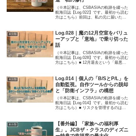
（※本記事は、CSBASIAの軌跡を綴った
航海日誌【Log.022】です。最初から読む
方はこちら）前回は、私の元に届いた
「黒い封筒（JCB ザ・クラスの招待
状）」が、どれほどの精神的支柱（お守
り）になったか、という「感情」の話を
Log.028｜魔の12月空室をバリュ
未分類
しました。今...
ーアップと「意地」で乗り切った
話
（※本記事は、CSBASIAの軌跡を綴った
航海日誌【Log.028】です。最初から読む
方はこちら）■ 12月退去という「最悪の
シナリオ」不動産投資は、不労所得では
ありません。「経営」です。その経営者
としての手腕が最も試されるのは、家賃
Log.014｜個人の「B/SとP/L」を
未分類
という...
自動監視。自作ツールからの脱却
と「防衛インフラ」の構想
（※本記事は、CSBASIAの軌跡を綴った
航海日誌【Log.014】です。最初から読む
方はこちら）■ リスクを管理するのは
「精神力」ではない投資において、桁の
大きな負債を抱えた状態でも常に冷静な
判断を下すために必要なのは、強靭なメ
【番外編】「家族への福利厚
未分類
ンタルや精...
生」。JCBザ・クラスのディズニ
ー特典で幸福度の最大化