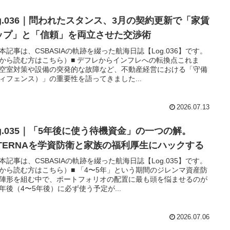
og.036｜問われたスタンス、3月の契約更新で「家賃
ップ」と「信頼」を両立させた交渉術
本記事は、CSBASIAの軌跡を綴った航海日誌【Log.036】です。
から読む方はこちら）■ デフレからインフレへの転換点これま
空室対策や設備の突発的な故障など、不動産経営における「守備
ィフェンス）」の重要性を語ってきました...
2026.07.13
og.035｜「5年後に使う待機資金」の一つの解。
LTERNAを学資防衛と家族の福利厚生にハックする
本記事は、CSBASIAの軌跡を綴った航海日誌【Log.035】です。
から読む方はこちら）■ 「4〜5年」という期間のジレンマ資産防
陣形を組む中で、ポートフォリオの配置に最も頭を悩ませるのが
年後（4〜5年後）に必ず使う予定が...
2026.07.06