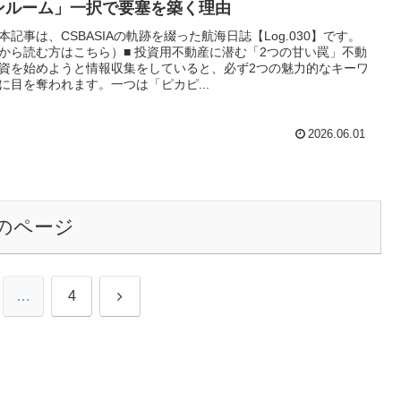
ンルーム」一択で要塞を築く理由
本記事は、CSBASIAの軌跡を綴った航海日誌【Log.030】です。
から読む方はこちら）■ 投資用不動産に潜む「2つの甘い罠」不動
資を始めようと情報収集をしていると、必ず2つの魅力的なキーワ
に目を奪われます。一つは「ピカピ...
2026.06.01
のページ
次
…
4
へ