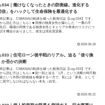
og.034｜働けなくなったときの防衛線。進化する
団信」をハックして生命保険を最適化する
本記事は、CSBASIAの軌跡を綴った航海日誌【Log.034】です。
から読む方はこちら）■ 同僚の独身女性が漏らした「一番の不
先日、職場の同僚である独身女性とキャリアや将来のリスクにつ
話す機会がありました。彼女は現在賃貸暮...
2026.06.29
og.033｜住宅ローン後半戦のリアル。迫る「借り換
」か否かの決断
本記事は、CSBASIAの軌跡を綴った航海日誌【Log.033】です。
から読む方はこちら）■ 刻一刻と迫る「1月」という決断の時不動
資という外郭の防衛線を構築する一方で、私には「家長」として
に死守しなければならない本丸（自宅...
2026.06.22