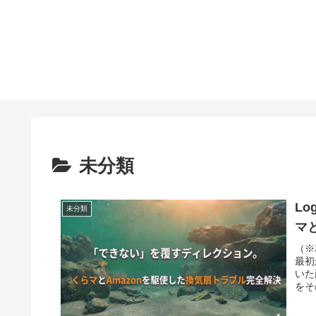
未分類
L
未分類
マ
（※
最初
いた
をそ