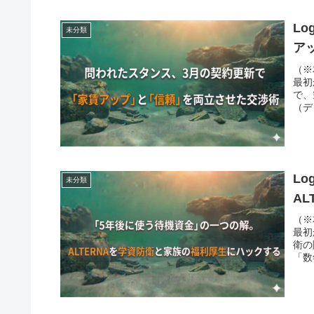
L
未分類
ア
（※
最初
で、
（デ
L
未分類
A
（※
最初
衛の
「数