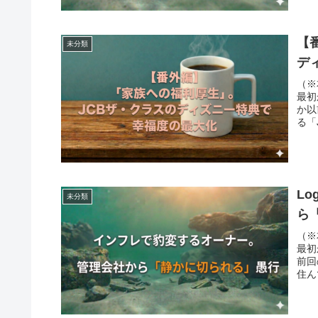
【
未分類
デ
（※
最初
か以
る「
L
未分類
ら
（※
最初
前回
住ん