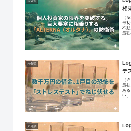
L
未分類
相
（※
最初
不動
最強
L
未分類
テ
（※
最初
ある
い」
L
未分類