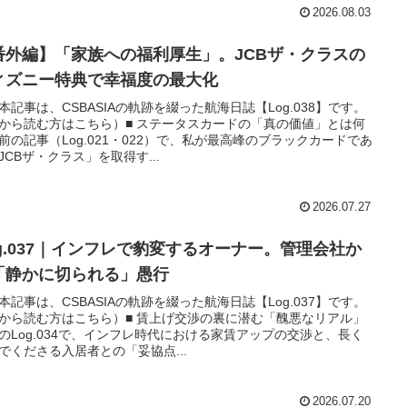
2026.08.03
番外編】「家族への福利厚生」。JCBザ・クラスの
ィズニー特典で幸福度の最大化
本記事は、CSBASIAの軌跡を綴った航海日誌【Log.038】です。
から読む方はこちら）■ ステータスカードの「真の価値」とは何
前の記事（Log.021・022）で、私が最高峰のブラックカードであ
JCBザ・クラス」を取得す...
2026.07.27
og.037｜インフレで豹変するオーナー。管理会社か
「静かに切られる」愚行
本記事は、CSBASIAの軌跡を綴った航海日誌【Log.037】です。
から読む方はこちら）■ 賃上げ交渉の裏に潜む「醜悪なリアル」
のLog.034で、インフレ時代における家賃アップの交渉と、長く
でくださる入居者との「妥協点...
2026.07.20