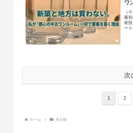
ワ
（※
最初
産投
ード
次
1
2
ホーム
未分類