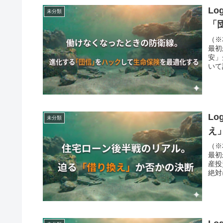
L
未分類
「
（※
最初
安」
いて
L
未分類
え
（※
最初
産投
絶対