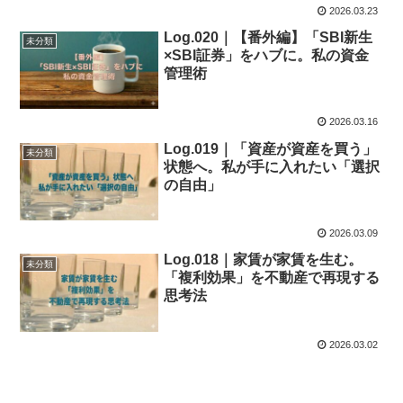
2026.03.23
Log.020｜【番外編】「SBI新生
未分類
×SBI証券」をハブに。私の資金
管理術
2026.03.16
Log.019｜「資産が資産を買う」
未分類
状態へ。私が手に入れたい「選択
の自由」
2026.03.09
Log.018｜家賃が家賃を生む。
未分類
「複利効果」を不動産で再現する
思考法
2026.03.02